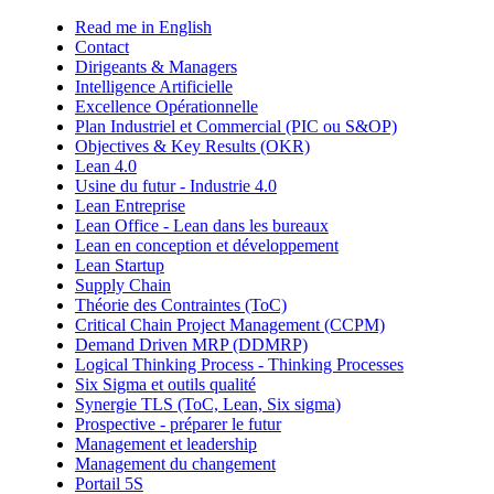
Read me in English
Contact
Dirigeants & Managers
Intelligence Artificielle
Excellence Opérationnelle
Plan Industriel et Commercial (PIC ou S&OP)
Objectives & Key Results (OKR)
Lean 4.0
Usine du futur - Industrie 4.0
Lean Entreprise
Lean Office - Lean dans les bureaux
Lean en conception et développement
Lean Startup
Supply Chain
Théorie des Contraintes (ToC)
Critical Chain Project Management (CCPM)
Demand Driven MRP (DDMRP)
Logical Thinking Process - Thinking Processes
Six Sigma et outils qualité
Synergie TLS (ToC, Lean, Six sigma)
Prospective - préparer le futur
Management et leadership
Management du changement
Portail 5S