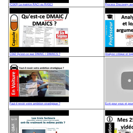
[C043] La matrice RACI ou RASCI
Process Discovery ave
C042 Qu'est-ce que DMAIC / DMAICS ?
Analyse critique et lo
Faut-il revoir votre ambition stratégique ?
Ecrit pour vous et pou