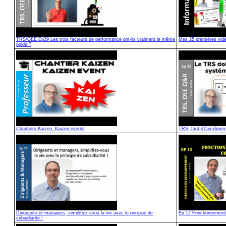
TRS/OEE Ep29 Les trois facteurs de performance ont-ils vraiment le même
Mes 25 premières vid
poids ?
Chantiers Kaizen, Kaizen events
TRS, faut-il l'amélior
Dirigeants et managers, simplifiez-vous la vie avec le principe de
Ep 12 Fonctionnement
subsidiarité !