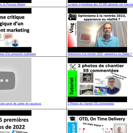
c le Process Mining
La barre symbolique des 15.000 abonnés est franchi
gique d'un argument marketing
Optimisme à la rentrée 2022, apparence ou réalité ?
vant servir de cahier de vacances
2 Photos de chantier 5S commentées