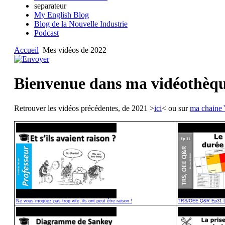
separateur
My English Blog
Blog de la Nouvelle Industrie
Podcast
Accueil
Mes vidéos de 2022
Bienvenue dans ma vidéothèq
Retrouver les vidéos précédentes, de 2021 >
ici
< ou sur
ma chaine
Ne vous moquez pas trop vite, ils ont peut être raison !
TRS/OEE Q&R Ep31 Le