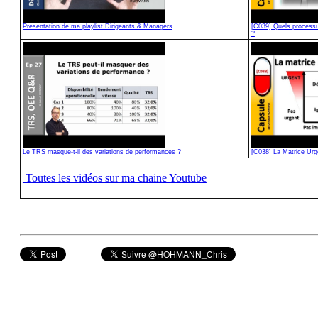
Présentation de ma playlist Dirigeants & Managers
[C039] Quels processu
?
Le TRS masque-t-il des variations de performances ?
[C038] La Matrice Urg
Toutes les vidéos sur ma chaine Youtube