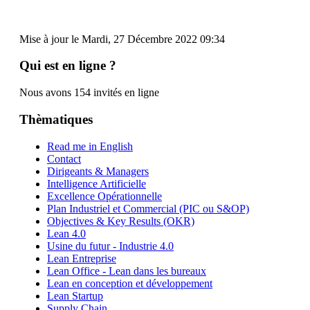
Mise à jour le Mardi, 27 Décembre 2022 09:34
Qui est en ligne ?
Nous avons 154 invités en ligne
Thèmatiques
Read me in English
Contact
Dirigeants & Managers
Intelligence Artificielle
Excellence Opérationnelle
Plan Industriel et Commercial (PIC ou S&OP)
Objectives & Key Results (OKR)
Lean 4.0
Usine du futur - Industrie 4.0
Lean Entreprise
Lean Office - Lean dans les bureaux
Lean en conception et développement
Lean Startup
Supply Chain