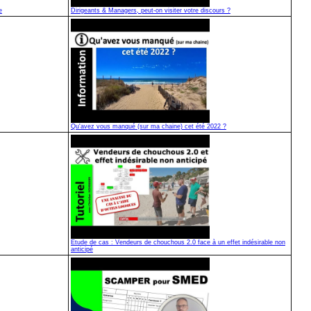
e
Dirigeants & Managers, peut-on visiter votre discours ?
Qu'avez vous manqué (sur ma chaine) cet été 2022 ?
Etude de cas : Vendeurs de chouchous 2.0 face à un effet indésirable non
anticipé