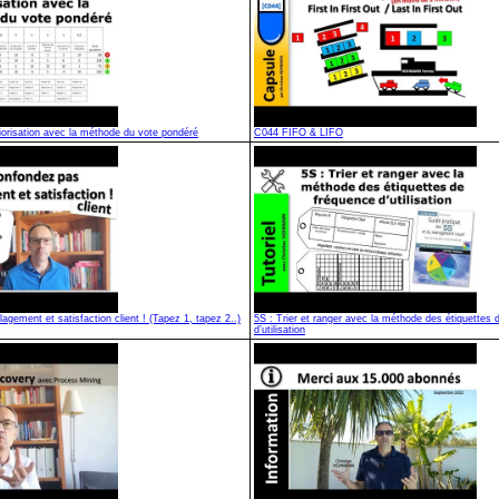
riorisation avec la méthode du vote pondéré
C044 FIFO & LIFO
gement et satisfaction client ! (Tapez 1, tapez 2..)
5S : Trier et ranger avec la méthode des étiquettes 
d’utilisation