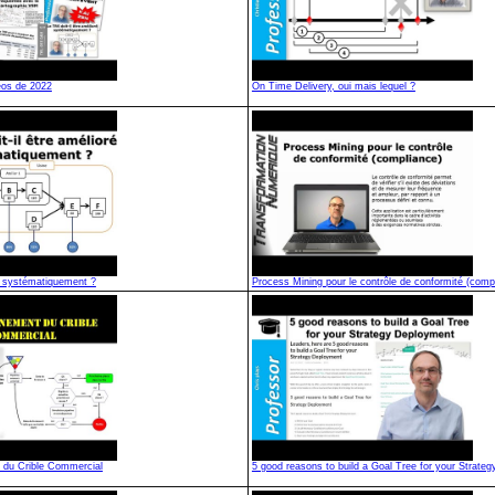
éos de 2022
On Time Delivery, oui mais lequel ?
er systématiquement ?
Process Mining pour le contrôle de conformité (comp
 du Crible Commercial
5 good reasons to build a Goal Tree for your Strate