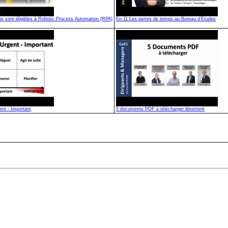
s sont éligibles à Robotic Process Automation (RPA)
Ep 11 Les pertes de temps au Bureau d'Etudes
ent - Important
5 documents PDF à télécharger librement