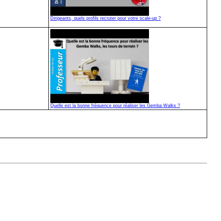
Dirigeants, quels profils recruter pour votre scale-up ?
Quelle est la bonne fréquence pour réaliser les Gemba Walks ?