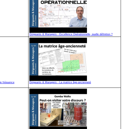
Dirigeants & Managers - Excellence Opérationnelle, quelle définition ?
de fréquence
Dirigeants & Managers - La matrice âge-ancienneté