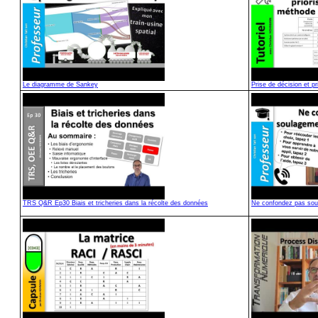
Le diagramme de Sankey
Prise de décision et p
TRS Q&R Ep30 Biais et tricheries dans la récolte des données
Ne confondez pas soula