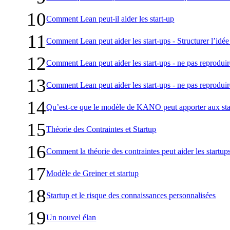
10
Comment Lean peut-il aider les start-up
11
Comment Lean peut aider les start-ups - Structurer l’idée 
12
Comment Lean peut aider les start-ups - ne pas reproduire 
13
Comment Lean peut aider les start-ups - ne pas reproduire 
14
Qu’est-ce que le modèle de KANO peut apporter aux sta
15
Théorie des Contraintes et Startup
16
Comment la théorie des contraintes peut aider les startup
17
Modèle de Greiner et startup
18
Startup et le risque des connaissances personnalisées
19
Un nouvel élan