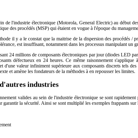
in de l'industrie électronique (Motorola, General Electric) au début 
tistique des procédés (MSP) qui étaient en vogue à l'époque du managem
thode il y a le constat que la maitrise de la dispersion des procédés / 
tolérance, est insuffisant, notamment dans les processus manipulant un 
isant 24 millions de composants électroniques par jour (diodes LED par
ants défectueux en 24 heures. Ce même raisonnement s'applique à l
s et d'une valeur infiniment supérieure aux composants discrets tels de
texte et amène les fondateurs de la méthodes à en repousser les limites.
d'autres industries
sonnement valides au sein de l'industrie électronique se sont rapidement
r garantir la sécurité. Ainsi se sont multiplié les exemples frappants sur
nement