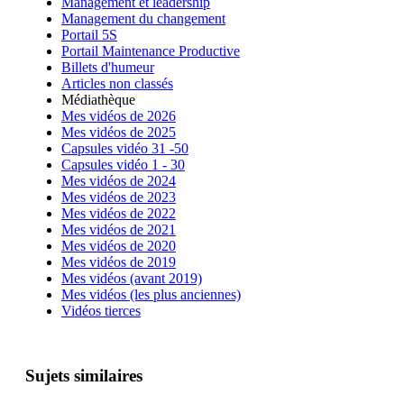
Management et leadership
Management du changement
Portail 5S
Portail Maintenance Productive
Billets d'humeur
Articles non classés
Médiathèque
Mes vidéos de 2026
Mes vidéos de 2025
Capsules vidéo 31 -50
Capsules vidéo 1 - 30
Mes vidéos de 2024
Mes vidéos de 2023
Mes vidéos de 2022
Mes vidéos de 2021
Mes vidéos de 2020
Mes vidéos de 2019
Mes vidéos (avant 2019)
Mes vidéos (les plus anciennes)
Vidéos tierces
Sujets similaires