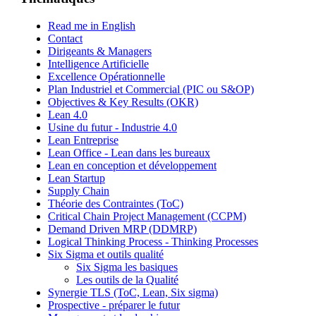
Read me in English
Contact
Dirigeants & Managers
Intelligence Artificielle
Excellence Opérationnelle
Plan Industriel et Commercial (PIC ou S&OP)
Objectives & Key Results (OKR)
Lean 4.0
Usine du futur - Industrie 4.0
Lean Entreprise
Lean Office - Lean dans les bureaux
Lean en conception et développement
Lean Startup
Supply Chain
Théorie des Contraintes (ToC)
Critical Chain Project Management (CCPM)
Demand Driven MRP (DDMRP)
Logical Thinking Process - Thinking Processes
Six Sigma et outils qualité
Six Sigma les basiques
Les outils de la Qualité
Synergie TLS (ToC, Lean, Six sigma)
Prospective - préparer le futur