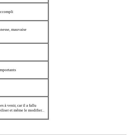
 accompli
eunesse, mauvaise
importants
 à venir, car il a fallu
iliser et même le modifier...