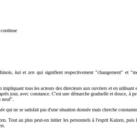
 continue
hinois,
kai
et
zen
qui signifient respectivement "changement" et "m
n impliquant tous les acteurs des directeurs aux ouvriers et en utilisa
r après jour, avec constance. C'est une démarche graduelle et douce, à pe
u neuf".
e qui ne se satisfait pas d'une situation donnée mais cherche constammen
. Tout au plus peut-on initier les personnels à l'esprit Kaizen, puis l
en.