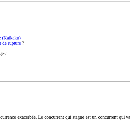
e (Kaikaku)
n de rupture
?
igés"
currence exacerbée. Le concurrent qui stagne est un concurrent qui va f