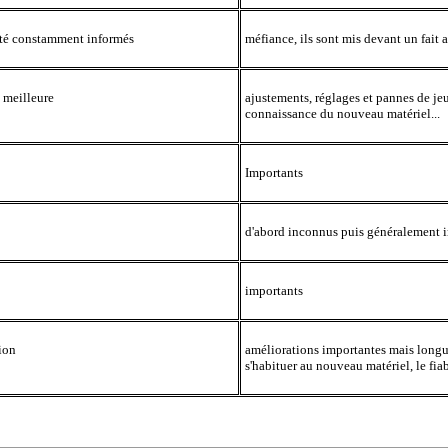
 été constamment informés
méfiance, ils sont mis devant un fait
 meilleure
ajustements, réglages et pannes de j
connaissance du nouveau matériel...
Importants
d'abord inconnus puis généralement 
importants
ion
améliorations importantes mais longues
s'habituer au nouveau matériel, le fiab