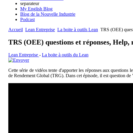
separateur
My English Blog
Blog de la Nouvelle Industrie
Podcast
Accueil
Lean Entreprise
La boite à outils Lean
TRS (OEE) questio
TRS (OEE) questions et réponses, Help, 
Lean Entreprise
-
La boite à outils du Lean
Cette série de vidéos tente d'apporter les réponses aux questions 
de Rendement Global (TRG). Dans cet épisode, il est question de "