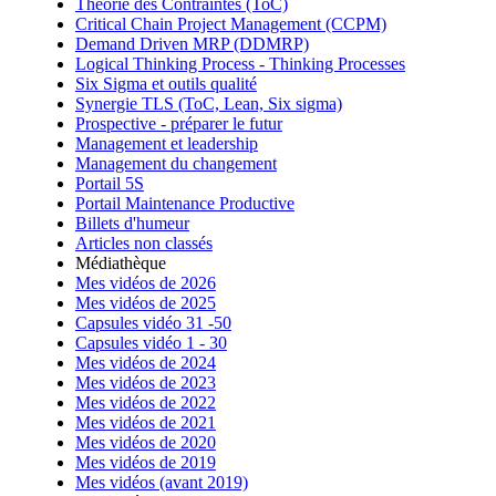
Théorie des Contraintes (ToC)
Critical Chain Project Management (CCPM)
Demand Driven MRP (DDMRP)
Logical Thinking Process - Thinking Processes
Six Sigma et outils qualité
Synergie TLS (ToC, Lean, Six sigma)
Prospective - préparer le futur
Management et leadership
Management du changement
Portail 5S
Portail Maintenance Productive
Billets d'humeur
Articles non classés
Médiathèque
Mes vidéos de 2026
Mes vidéos de 2025
Capsules vidéo 31 -50
Capsules vidéo 1 - 30
Mes vidéos de 2024
Mes vidéos de 2023
Mes vidéos de 2022
Mes vidéos de 2021
Mes vidéos de 2020
Mes vidéos de 2019
Mes vidéos (avant 2019)