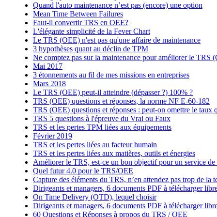
Quand l'auto maintenance n’est pas (encore) une option
Mean Time Between Failures
Faut-il convertir TRS en OEE?
L'élégante simplicité de la Fever Chart
Le TRS (OEE) n'est pas qu'une affaire de maintenance
3 hypothèses quant au déclin de TPM
Ne comptez pas sur la maintenance pour améliorer le TRS 
Mai 2017
3 étonnements au fil de mes missions en entreprises
Mars 2018
Le TRS (OEE) peut-il atteindre (dépasser ?) 100% ?
TRS (OEE) questions et réponses, la norme NF E-60-182
TRS (OEE) questions et réponses : peut-on omettre le taux q
TRS 5 questions à l'épreuve du Vrai ou Faux
TRS et les pertes TPM liées aux équipements
Février 2019
TRS et les pertes liées au facteur humain
TRS et les pertes liées aux matières, outils et énergies
Améliorer le TRS, est-ce un bon objectif pour un service d
Quel futur 4.0 pour le TRS/OEE
Capture des éléments du TRS, n’en attendez pas trop de la 
Dirigeants et managers, 6 documents PDF à télécharger lib
On Time Delivery (OTD), lequel choisir
Dirigeants et managers, 6 documents PDF à télécharger lib
60 Questions et Réponses à propos du TRS / OEE