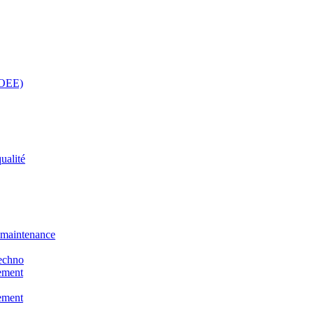
(OEE)
ualité
e maintenance
techno
rement
rement