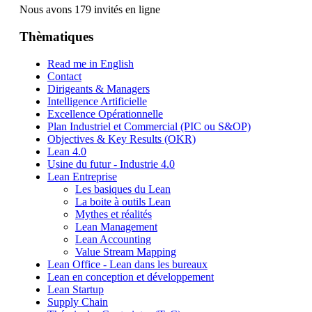
Nous avons 179 invités en ligne
Thèmatiques
Read me in English
Contact
Dirigeants & Managers
Intelligence Artificielle
Excellence Opérationnelle
Plan Industriel et Commercial (PIC ou S&OP)
Objectives & Key Results (OKR)
Lean 4.0
Usine du futur - Industrie 4.0
Lean Entreprise
Les basiques du Lean
La boite à outils Lean
Mythes et réalités
Lean Management
Lean Accounting
Value Stream Mapping
Lean Office - Lean dans les bureaux
Lean en conception et développement
Lean Startup
Supply Chain