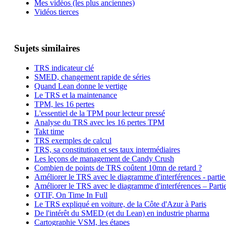
Mes vidéos (les plus anciennes)
Vidéos tierces
Sujets similaires
TRS indicateur clé
SMED, changement rapide de séries
Quand Lean donne le vertige
Le TRS et la maintenance
TPM, les 16 pertes
L'essentiel de la TPM pour lecteur pressé
Analyse du TRS avec les 16 pertes TPM
Takt time
TRS exemples de calcul
TRS, sa constitution et ses taux intermédiaires
Les leçons de management de Candy Crush
Combien de points de TRS coûtent 10mn de retard ?
Améliorer le TRS avec le diagramme d'interférences - partie
Améliorer le TRS avec le diagramme d'interférences – Parti
OTIF, On Time In Full
Le TRS expliqué en voiture, de la Côte d'Azur à Paris
De l'intérêt du SMED (et du Lean) en industrie pharma
Cartographie VSM, les étapes