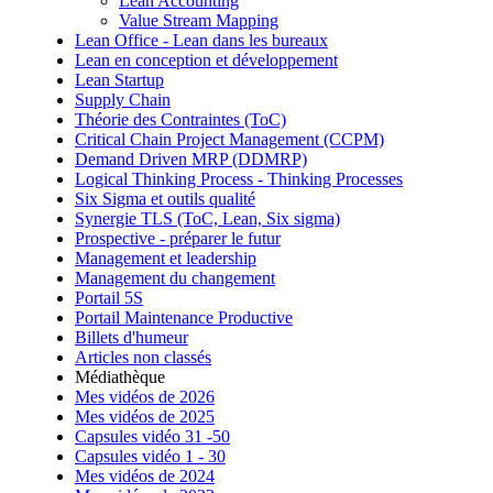
Lean Accounting
Value Stream Mapping
Lean Office - Lean dans les bureaux
Lean en conception et développement
Lean Startup
Supply Chain
Théorie des Contraintes (ToC)
Critical Chain Project Management (CCPM)
Demand Driven MRP (DDMRP)
Logical Thinking Process - Thinking Processes
Six Sigma et outils qualité
Synergie TLS (ToC, Lean, Six sigma)
Prospective - préparer le futur
Management et leadership
Management du changement
Portail 5S
Portail Maintenance Productive
Billets d'humeur
Articles non classés
Médiathèque
Mes vidéos de 2026
Mes vidéos de 2025
Capsules vidéo 31 -50
Capsules vidéo 1 - 30
Mes vidéos de 2024