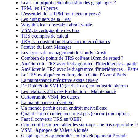
Lean : pourquoi cette obsession des gaspillages ?
TPM, les 16 pertes
L'essentiel de la TPM pour lecteur pressé
Les huit piliers de la TPM
Why this lean obsession about waste
VSM, la cartographie des flux
TRS exemples de calcul
TRS, sa constitution et ses taux intermédiaires
Posture du Lean Manager
Les leçons de management de Candy Crush
Combien de points de TRS coûtent 10mn de retard ?
Améliorer le TRS avec le diagramme d'interférences - partie
Améliorer le TRS avec le diagramme d'interférences – Parti
Le TRS expliqué en voiture, de la Côte d'Azur à Paris
La maintenance prédictive existe t'elle ?
De l'intérêt du SMED (et du Lean) en industrie pharma
Les relations difficiles Production – Maintenance
Cartographie VSM, les étapes
La maintenance préventive
Un monde parfait est un endroit merveilleux
Quand l'auto maintenance n’est pas (encore) une option
Faut-il convertir TRS en OEE?
Comment Lean peut aider les start-ups - ne pas reproduire les
VSM - à propos de Valeur Ajoutée
Gaspillages et opportunités en Développement Produit