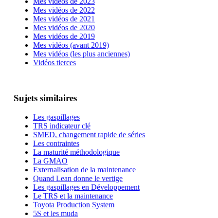
Mes vidéos de 2023
Mes vidéos de 2022
Mes vidéos de 2021
Mes vidéos de 2020
Mes vidéos de 2019
Mes vidéos (avant 2019)
Mes vidéos (les plus anciennes)
Vidéos tierces
Sujets similaires
Les gaspillages
TRS indicateur clé
SMED, changement rapide de séries
Les contraintes
La maturité méthodologique
La GMAO
Externalisation de la maintenance
Quand Lean donne le vertige
Les gaspillages en Développement
Le TRS et la maintenance
Toyota Production System
5S et les muda