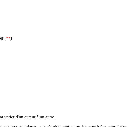
er (
**
)
t varier d'un auteur à un autre.
des pertes relevant de l'équipement si on les considère sous l'aspect