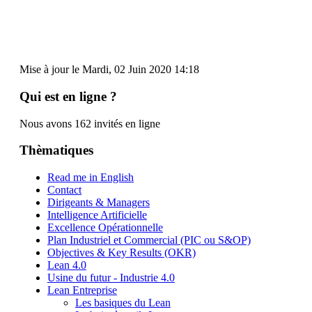
Mise à jour le Mardi, 02 Juin 2020 14:18
Qui est en ligne ?
Nous avons 162 invités en ligne
Thèmatiques
Read me in English
Contact
Dirigeants & Managers
Intelligence Artificielle
Excellence Opérationnelle
Plan Industriel et Commercial (PIC ou S&OP)
Objectives & Key Results (OKR)
Lean 4.0
Usine du futur - Industrie 4.0
Lean Entreprise
Les basiques du Lean