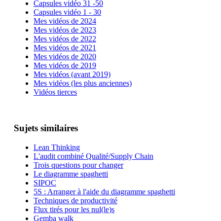
Capsules vidéo 31 -50
Capsules vidéo 1 - 30
Mes vidéos de 2024
Mes vidéos de 2023
Mes vidéos de 2022
Mes vidéos de 2021
Mes vidéos de 2020
Mes vidéos de 2019
Mes vidéos (avant 2019)
Mes vidéos (les plus anciennes)
Vidéos tierces
Sujets similaires
Lean Thinking
L'audit combiné Qualité/Supply Chain
Trois questions pour changer
Le diagramme spaghetti
SIPOC
5S : Arranger à l'aide du diagramme spaghetti
Techniques de productivité
Flux tirés pour les nul(le)s
Gemba walk