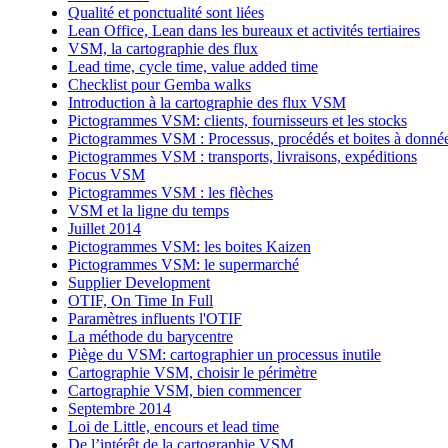
Qualité et ponctualité sont liées
Lean Office, Lean dans les bureaux et activités tertiaires
VSM, la cartographie des flux
Lead time, cycle time, value added time
Checklist pour Gemba walks
Introduction à la cartographie des flux VSM
Pictogrammes VSM: clients, fournisseurs et les stocks
Pictogrammes VSM : Processus, procédés et boites à donné
Pictogrammes VSM : transports, livraisons, expéditions
Focus VSM
Pictogrammes VSM : les flèches
VSM et la ligne du temps
Juillet 2014
Pictogrammes VSM: les boites Kaizen
Pictogrammes VSM: le supermarché
Supplier Development
OTIF, On Time In Full
Paramètres influents l'OTIF
La méthode du barycentre
Piège du VSM: cartographier un processus inutile
Cartographie VSM, choisir le périmètre
Cartographie VSM, bien commencer
Septembre 2014
Loi de Little, encours et lead time
De l’intérêt de la cartographie VSM