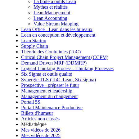
La boite à outils Lean
Mythes et réalités
Lean Management
Lean Accounting
Value Stream Mapping
Lean Office - Lean dans les bureaux
Lean en conception et développement
Lean Startup
Supply Chain
Théorie des Contraintes (ToC)
Critical Chain Project Management (CCPM)
Demand Driven MRP (DDMRP)
Logical Thinking Process - Thinking Processes
Six Sigma et outils qualité
Synergie TLS (ToC, Lean, Six sigma)
Prospective - préparer le futur
Management et leadership
Management du changement
Portail 5S
Portail Maintenance Productive
Billets d'humeur
Articles non classés
Médiathèque
Mes vidéos de 2026
Mes vidéos de 2025