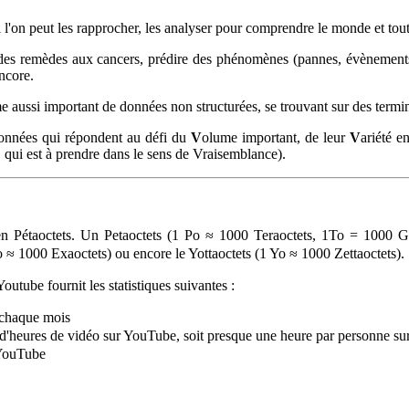
 l'on peut les rapprocher, les analyser pour comprendre le monde et tou
es remèdes aux cancers, prédire des phénomènes (pannes, évènements, 
ncore.
me aussi important de données non structurées, se trouvant sur des termin
 données qui répondent au défi du
V
olume important, de leur
V
ariété e
ty, qui est à prendre dans le sens de Vraisemblance).
n Pétaoctets. Un P
etaoctets (1 Po ≈ 1000 Teraoctets, 1To = 1000 G
o ≈ 1000 Exaoctets) ou encore le Yottaoctets (1 Yo ≈ 1000 Zettaoctets).
tube fournit les statistiques suivantes :
e chaque mois
s d'heures de vidéo sur YouTube, soit presque une heure par personne sur
 YouTube