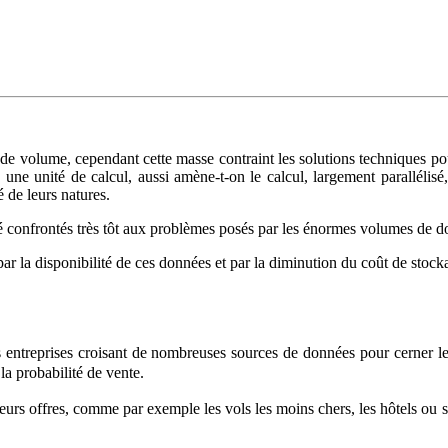
e volume, cependant cette masse contraint les solutions techniques pou
s une unité de calcul, aussi amène-t-on le calcul, largement paralléli
 de leurs natures.
onfrontés très tôt aux problèmes posés par les énormes volumes de don
r la disponibilité de ces données et par la diminution du coût de stock
es entreprises croisant de nombreuses sources de données pour cerner l
a probabilité de vente.
eurs offres, comme par exemple les vols les moins chers, les hôtels ou 