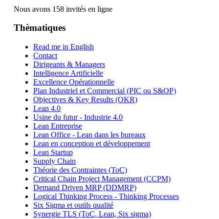
Nous avons 158 invités en ligne
Thèmatiques
Read me in English
Contact
Dirigeants & Managers
Intelligence Artificielle
Excellence Opérationnelle
Plan Industriel et Commercial (PIC ou S&OP)
Objectives & Key Results (OKR)
Lean 4.0
Usine du futur - Industrie 4.0
Lean Entreprise
Lean Office - Lean dans les bureaux
Lean en conception et développement
Lean Startup
Supply Chain
Théorie des Contraintes (ToC)
Critical Chain Project Management (CCPM)
Demand Driven MRP (DDMRP)
Logical Thinking Process - Thinking Processes
Six Sigma et outils qualité
Synergie TLS (ToC, Lean, Six sigma)