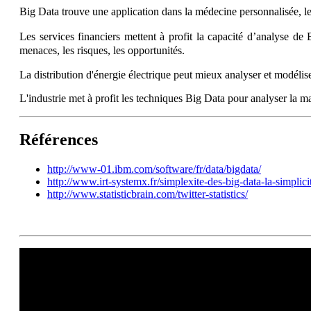
Big Data trouve une application dans la médecine personnalisée, le
Les services financiers mettent à profit la capacité d’analyse de
menaces, les risques, les opportunités.
La distribution d'énergie électrique peut mieux analyser et modéli
L'industrie met à profit les techniques Big Data pour analyser la ma
Références
http://www-01.ibm.com/software/fr/data/bigdata/
http://www.irt-systemx.fr/simplexite-des-big-data-la-simplici
http://www.statisticbrain.com/twitter-statistics/