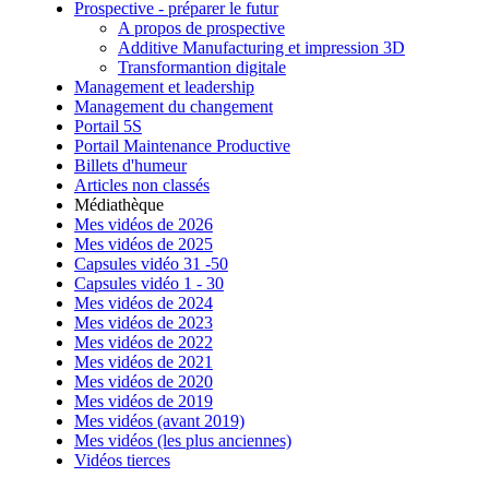
Prospective - préparer le futur
A propos de prospective
Additive Manufacturing et impression 3D
Transformantion digitale
Management et leadership
Management du changement
Portail 5S
Portail Maintenance Productive
Billets d'humeur
Articles non classés
Médiathèque
Mes vidéos de 2026
Mes vidéos de 2025
Capsules vidéo 31 -50
Capsules vidéo 1 - 30
Mes vidéos de 2024
Mes vidéos de 2023
Mes vidéos de 2022
Mes vidéos de 2021
Mes vidéos de 2020
Mes vidéos de 2019
Mes vidéos (avant 2019)
Mes vidéos (les plus anciennes)
Vidéos tierces