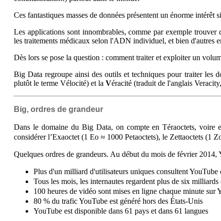
Ces fantastiques masses de données présentent un énorme intérêt si
Les applications sont innombrables, comme par exemple trouver d
les traitements médicaux selon l'ADN individuel, et bien d'autres e
Dès lors se pose la question : comment traiter et exploiter un volu
Big Data regroupe ainsi des outils et techniques pour traiter les
plutôt le terme Vélocité) et la
V
éracité (traduit de l'anglais Veraci
Big, ordres de grandeur
Dans le domaine du Big Data, on compte en Téraoctets, voire e
considérer l’Exaoctet (1 Eo ≈ 1000 Petaoctets), le Zettaoctets (1 Z
Quelques ordres de grandeurs. Au début du mois de février 2014, You
Plus d'un milliard d'utilisateurs uniques consultent YouTub
Tous les mois, les internautes regardent plus de six milliard
100 heures de vidéo sont mises en ligne chaque minute sur
80 % du trafic YouTube est généré hors des États-Unis
YouTube est disponible dans 61 pays et dans 61 langues