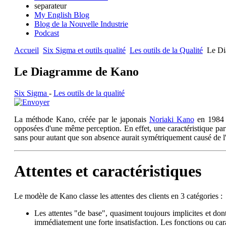
separateur
My English Blog
Blog de la Nouvelle Industrie
Podcast
Accueil
Six Sigma et outils qualité
Les outils de la Qualité
Le Di
Le Diagramme de Kano
Six Sigma
-
Les outils de la qualité
La méthode Kano, créée par le japonais
Noriaki Kano
en 1984 s
opposées d'une même perception. En effet, une caractéristique part
sans pour autant que son absence aurait symétriquement causé de l'i
Attentes et caractéristiques
Le modèle de Kano classe les attentes des clients en 3 catégories :
Les attentes "de base", quasiment toujours implicites et dont
immédiatement une forte insatisfaction. Les fonctions ou cara