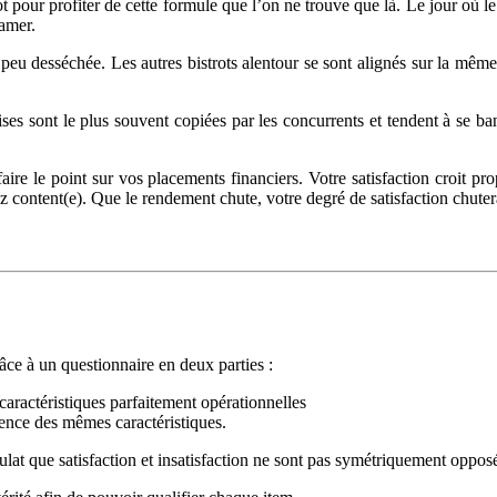
our profiter de cette formule que l’on ne trouve que là. Le jour où le c
lamer.
peu desséchée. Les autres bistrots alentour se sont alignés sur la même f
ses sont le plus souvent copiées par les concurrents et tendent à se ban
aire le point sur vos placements financiers. Votre satisfaction croit p
ez content(e). Que le rendement chute, votre degré de satisfaction chut
âce à un questionnaire en deux parties :
 caractéristiques parfaitement opérationnelles
bsence des mêmes caractéristiques.
lat que satisfaction et insatisfaction ne sont pas symétriquement oppos