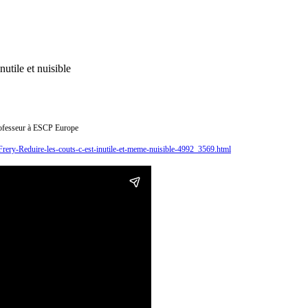
nutile et nuisible
rofesseur à ESCP Europe
-Frery-Reduire-les-couts-c-est-inutile-et-meme-nuisible-4992_3569.html