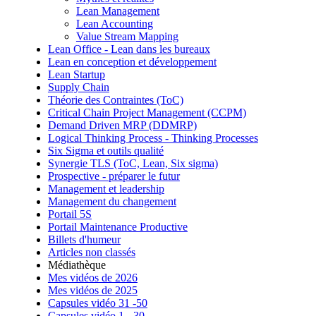
Lean Management
Lean Accounting
Value Stream Mapping
Lean Office - Lean dans les bureaux
Lean en conception et développement
Lean Startup
Supply Chain
Théorie des Contraintes (ToC)
Critical Chain Project Management (CCPM)
Demand Driven MRP (DDMRP)
Logical Thinking Process - Thinking Processes
Six Sigma et outils qualité
Synergie TLS (ToC, Lean, Six sigma)
Prospective - préparer le futur
Management et leadership
Management du changement
Portail 5S
Portail Maintenance Productive
Billets d'humeur
Articles non classés
Médiathèque
Mes vidéos de 2026
Mes vidéos de 2025
Capsules vidéo 31 -50
Capsules vidéo 1 - 30