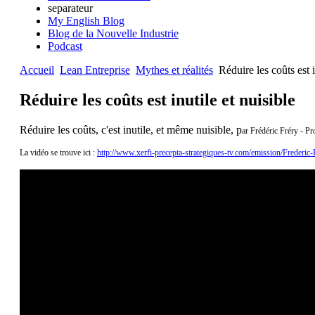
separateur
My English Blog
Blog de la Nouvelle Industrie
Podcast
Accueil
Lean Entreprise
Mythes et réalités
Réduire les coûts est i
Réduire les coûts est inutile et nuisible
Réduire les coûts, c'est inutile, et même nuisible, p
ar Frédéric Fréry - P
La vidéo se trouve ici :
http://www.xerfi-precepta-strategiques-tv.com/emission/Frederic