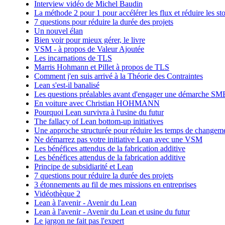
Interview vidéo de Michel Baudin
La méthode 2 pour 1 pour accélérer les flux et réduire les st
7 questions pour réduire la durée des projets
Un nouvel élan
Bien voir pour mieux gérer, le livre
VSM - à propos de Valeur Ajoutée
Les incarnations de TLS
Marris Hohmann et Pillet à propos de TLS
Comment j'en suis arrivé à la Théorie des Contraintes
Lean s'est-il banalisé
Les questions préalables avant d'engager une démarche S
En voiture avec Christian HOHMANN
Pourquoi Lean survivra à l'usine du futur
The fallacy of Lean bottom-up initiatives
Une approche structurée pour réduire les temps de changeme
Ne démarrez pas votre initiative Lean avec une VSM
Les bénéfices attendus de la fabrication additive
Les bénéfices attendus de la fabrication additive
Principe de subsidiarité et Lean
7 questions pour réduire la durée des projets
3 étonnements au fil de mes missions en entreprises
Vidéothèque 2
Lean à l'avenir - Avenir du Lean
Lean à l'avenir - Avenir du Lean et usine du futur
Le jargon ne fait pas l'expert