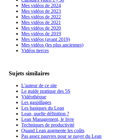
Mes vidéos de 2024
Mes vidéos de 2023
Mes vidéos de 2022
Mes vidéos de 2021
Mes vidéos de 2020
Mes vidéos de 2019
Mes vidéos (avant 2019)
Mes vidéos (les plus anciennes)
Vidéos tierces
Sujets similaires
L'auteur de ce site
Le guide pratique des 5S
Vidéothèque
Les gaspillages
Les basiques du Lean
Lean, quelle définition ?
Lean Management, le livre
Techniques de productivité
Quand Lean augmente les coûts
Pas assez pauvres pour se payer du Lean